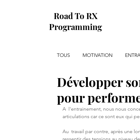
Road To RX
Programming
TOUS
MOTIVATION
ENTR
Développer so
pour perform
A  l'entrainement, nous nous conce
articulations car ce sont eux qui pe
Au  travail par contre, après une l
ressentir des tensions au niveau de