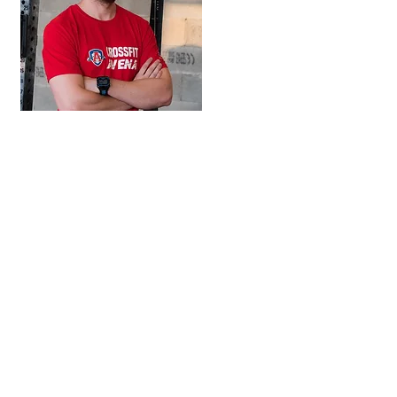
Tu veux booster ton
CrossFit ?
Salut !
Je suis Raf, owner de la
box CrossFit Avena.
J'ai créé Road To Rx
Programming pour aider
le maximum d'athlètes à