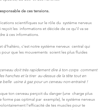
responsable de ces tensions.
ications scientifiques sur le rôle du  système nerveux 
i reçoit les  informations et décide de ce qu'il va se 
re à ces informations.
 d'haltéro, c'est notre système nerveux  central qui 
s pour que les mouvements  soient les plus fluides 
cerveau doit très rapidement dire à ton corps  comment 
es hanches et la tirer  au-dessus de la tête tout en 
e belle  usine à gaz pour un cerveau non-entrainé !
sque ton cerveau perçoit du danger (une  charge plus 
e forme pas optimal par  exemple), le système nerveux 
  volontairement l'efficacité de tes muscles pour te 