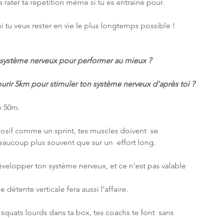
a rater ta répétition même si tu es entrainé pour.
 si tu veux rester en vie le plus longtemps possible !
 système nerveux pour performer au mieux ?
ourir 5km pour stimuler ton système nerveux d'après toi ?
e 50m.
losif comme un sprint, tes muscles doivent  se 
eaucoup plus souvent que sur un  effort long.
développer ton système nerveux, et ce n'est pas valable 
détente verticale fera aussi l'affaire.
quats lourds dans ta box, tes coachs te font  sans 