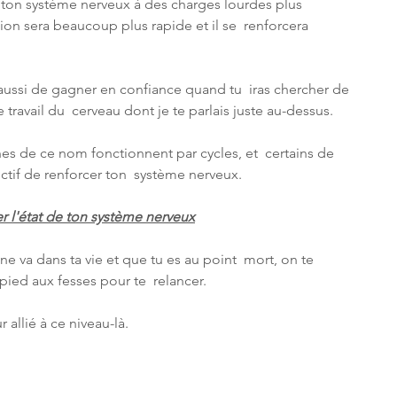
on système nerveux à des charges lourdes plus  
on sera beaucoup plus rapide et il se  renforcera 
 aussi de gagner en confiance quand tu  iras chercher de 
e travail du  cerveau dont je te parlais juste au-dessus.
s de ce nom fonctionnent par cycles, et  certains de 
ctif de renforcer ton  système nerveux.
er l'état de ton système nerveux
e va dans ta vie et que tu es au point  mort, on te 
ied aux fesses pour te  relancer.
 allié à ce niveau-là.