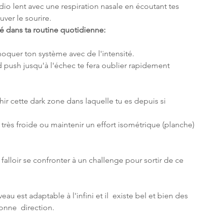
io lent avec une respiration nasale en écoutant tes  
uver le sourire.
é dans ta routine quotidienne:
 choquer ton système avec de l'intensité. 
push jusqu'à l'échec te fera oublier rapidement 
ir cette dark zone dans laquelle tu es depuis si 
rès froide ou maintenir un effort isométrique (planche) 
 falloir se confronter à un challenge pour sortir de ce 
au est adaptable à l'infini et il  existe bel et bien des 
bonne  direction.