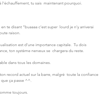
é à l'échauffement, tu sais  maintenant pourquoi.
e en te disant "buaaaa c'est super  lourd je n'y arriverai 
oute raison.
ualisation est d'une importance capitale.  Tu dois 
iance, ton système nerveux se  chargera du reste.
valable dans tous les domaines.
 ton record actuel sur la barre, malgré  toute la confiance 
e que ça passe ^^.
comme toujours.