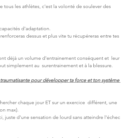
 tous les athlètes, c'est la volonté de soulever des 
 capacités d'adaptation.
e renforceras dessus et plus vite tu récupéreras entre tes 
nt déjà un volume d'entrainement conséquent et  leur 
 tout simplement au  surentrainement et à la blessure.
ns traumatisante pour développer ta force et ton système 
hercher chaque jour ET sur un exercice  différent, une 
ton max).
ci, juste d'une sensation de lourd sans atteindre l'échec 