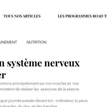
TOUS NOS ARTICLES
LES PROGRAMMES ROAD T
AINEMENT
NUTRITION
n système nerveux
er
ntrons principalement sur nos muscles et  nos 
rmettent de réaliser les  exercices de la séance.
ongue journée passée devant ton  ordinateur, tu peux 
s épaules, du dos  et des hanches. 