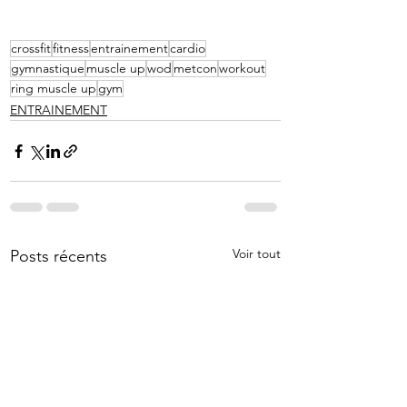
crossfit
fitness
entrainement
cardio
gymnastique
muscle up
wod
metcon
workout
ring muscle up
gym
ENTRAINEMENT
Voir tout
Posts récents