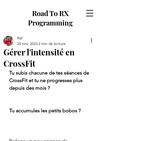
Road To RX
Programming
Raf
25 nov. 2023
2 min de lecture
Gérer l'intensité en
CrossFit
Tu subis chacune de tes séances de 
CrossFit et tu ne progresses plus 
depuis des mois ? 
Tu accumules les petits bobos ?
Parlons un peu science de 