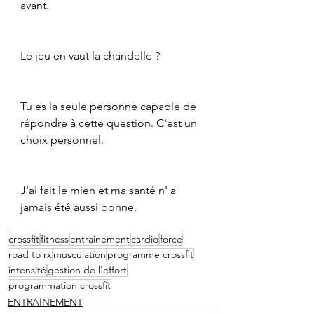
avant.
Le jeu en vaut la chandelle ?
Tu es la seule personne capable de 
répondre à cette question. C'est un 
choix personnel.
J'ai fait le mien et ma santé n' a 
jamais été aussi bonne.
crossfit
fitness
entrainement
cardio
force
road to rx
musculation
programme crossfit
intensité
gestion de l'effort
programmation crossfit
ENTRAINEMENT