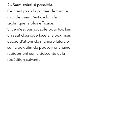
2 - Saut latéral si possible
Ce n'est pas à la portée de tout le 
monde mais c'est de loin la 
technique la plus efficace.
Si ce n'est pas jouable pour toi, fais 
un saut classique face à la box mais 
essaie d'attérir de manière latérale 
sur la box afin de pouvoir enchainer 
rapidement sur la descente et la 
répétition suivante.
3 - La descente doit se faire face  à 
la box
Ne descends pas de la box comme 
on descendrait un escalier en 
regardant droit devant soi.
Le demi-tour nécessaire pour 
repartir te ferait perdre beaucoup 