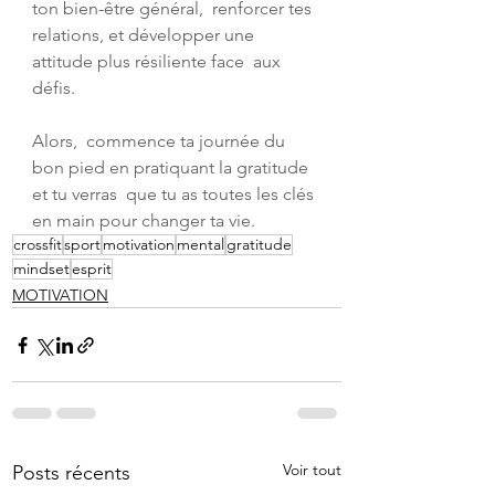
ton bien-être général,  renforcer tes 
relations, et développer une 
attitude plus résiliente face  aux 
défis. 
Alors,  commence ta journée du 
bon pied en pratiquant la gratitude 
et tu verras  que tu as toutes les clés 
en main pour changer ta vie.
crossfit
sport
motivation
mental
gratitude
mindset
esprit
MOTIVATION
Voir tout
Posts récents