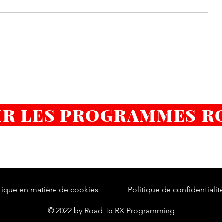
Atteindre tes objectifs en 2025
ion
R LES PROGRAMMES R
tique en matière de cookies
Politique de confidentialit
© 2022 by Road To RX Programming