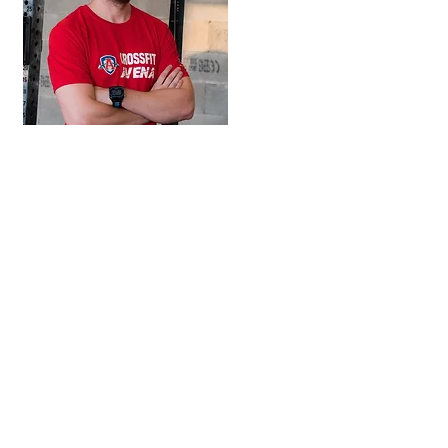
Tu veux booster ton
CrossFit ?
Salut !
Je suis Raf, owner de la
box CrossFit Avena.
J'ai créé Road To Rx
Programming pour aider
le maximum d'athlètes à